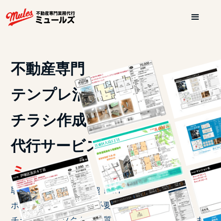
不動産専門
テンプレ活用型
チラシ作成
代行サービス
ミュールズ
取引実績は2000店舗超！※1
ポスティングや営業に必要な
チラシ・マイソクを高品質・低価格で作成いたしま